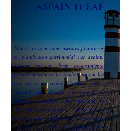
11
ASPAIN
EAF
Más de 10 años como asesores financieros
en planificaron patrimonial nos avalan.
Contar con un buen asesoramiento
permite maximizar los rendimientos de las
carteras de inversión y reducir costes.
Estamos especializados en asesorar a
Grandes Colectivos entre los que se
encuentran Fundaciones, Asociaciones y
Congregaciones Religiosas, diseñando el
vehículo que mejor se adapte a las