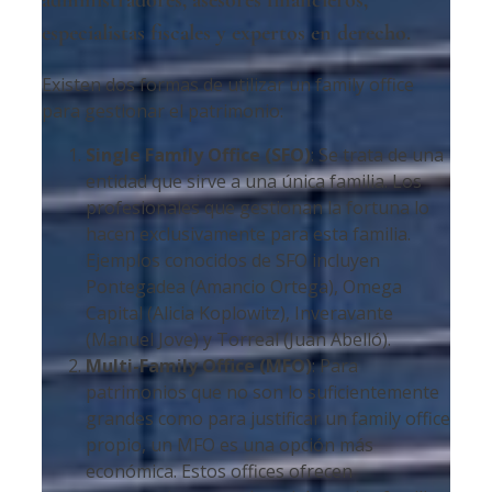
especialistas fiscales y expertos en derecho.
Existen dos formas de utilizar un family office
para gestionar el patrimonio:
Single Family Office (SFO)
: Se trata de una
entidad que sirve a una única familia. Los
profesionales que gestionan la fortuna lo
hacen exclusivamente para esta familia.
Ejemplos conocidos de SFO incluyen
Pontegadea (Amancio Ortega), Omega
Capital (Alicia Koplowitz), Inveravante
(Manuel Jove) y Torreal (Juan Abelló).
Multi-Family Office (MFO)
: Para
patrimonios que no son lo suficientemente
grandes como para justificar un family office
propio, un MFO es una opción más
económica. Estos offices ofrecen