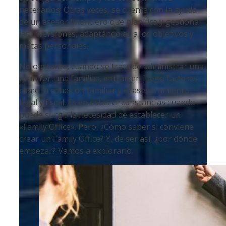
necesarios. Otras veces, se cuenta con la ayuda
de un asesor financiero que planifica y gestiona
las inversiones, adaptándolas a los objetivos y
metas personales.
No obstante, cuando se trata de administrar una
gran fortuna familiar, entran en juego factores
como la cohesión familiar y el asesoramiento
legal y fiscal. Es en estas circunstancias cuando
puede surgir la necesidad de establecer un
«Family Office». Pero, ¿Cómo saber si conviene
crear un Family Office? Y, de ser así, ¿por dónde
empezar? Vamos a explorarlo.