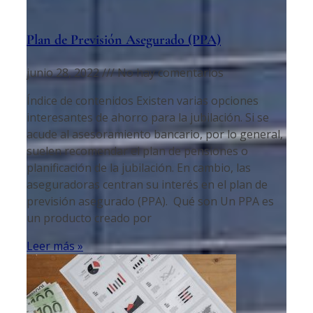
Plan de Previsión Asegurado (PPA)
junio 28, 2022
No hay comentarios
Índice de contenidos Existen varias opciones
interesantes de ahorro para la jubilación. Si se
acude al asesoramiento bancario, por lo general,
suelen recomendar el plan de pensiones o
planificación de la jubilación. En cambio, las
aseguradoras centran su interés en el plan de
previsión asegurado (PPA). Qué son Un PPA es
un producto creado por
Leer más »