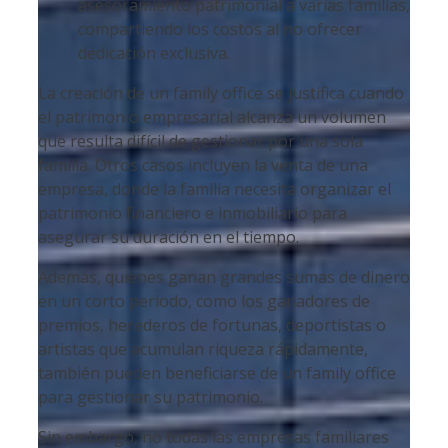
asesoramiento patrimonial a varias familias,
compartiendo los costos al no ofrecer
dedicación exclusiva.
La creación de un family office se justifica cuando
el patrimonio empresarial alcanza un volumen
que resulta difícil de gestionar por una sola
familia. Otros casos incluyen la venta de una
empresa, donde la familia necesita organizar el
patrimonio financiero e inmobiliario para
asegurar su duración en el tiempo.
Además, quienes ganan grandes sumas de dinero
en un corto periodo, como los ganadores de
premios, herederos de fortunas, deportistas o
artistas que acumulan riqueza rápidamente,
también pueden beneficiarse de un family office
para gestionar su patrimonio.
Sin embargo, no todas las empresas familiares