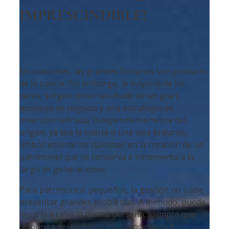
IMPRESCINDIBLE?
En ocasiones, las grandes fortunas son producto
de la suerte. Sin embargo, la mayoría de las
veces, surgen como resultado de un gran
proyecto de negocio y una estrategia de
inversión refinada. Independientemente del
origen, ya sea la suerte o una idea brillante,
ambos escenarios culminan en la creación de un
patrimonio que se conserva e incrementa a lo
largo de generaciones.
Para patrimonios pequeños, la gestión no suele
presentar grandes problemas. A menudo, puede
llevarla a cabo la misma persona, siempre que
disponga del tiempo y los conocimientos