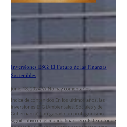
Inversiones ESG: El Futuro de las Finanzas
Sostenibles
junio 18, 2024
No hay comentarios
Índice de contenidos En los últimos años, las
inversiones ESG (Ambientales, Sociales y de
Gobernanza) han ganado un protagonismo
significativo en el mundo financiero. Este enfoque