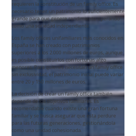
requieren la constitución de un family office. Es
necesario tener un patrimonio lo suficientemente
grande para que genere rendimiento operando
como una sociedad independiente.
Los family offices unifamiliares más conocidos en
España se han creado con patrimonios
superiores a los 2.000 millones de euros, aunque
es posible constituirlos con fortunas algo
menores. Para quienes necesitan un family office
sin exclusividad, el patrimonio inicial puede variar
entre 20 y 150 millones de euros.
La decisión de crear un family office también
depende de los objetivos familiares. Es
recomendable cuando existe una gran fortuna
familiar y se busca asegurar que esta perdure
para las futuras generaciones, gestionándola
como una unidad cohesionada.