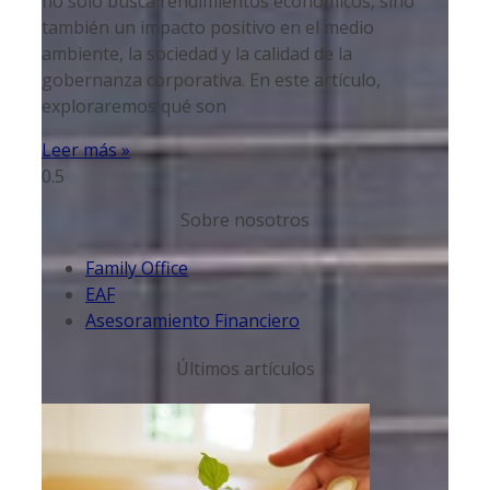
no solo busca rendimientos económicos, sino
también un impacto positivo en el medio
ambiente, la sociedad y la calidad de la
gobernanza corporativa. En este artículo,
exploraremos qué son
Leer más »
Sobre nosotros
Family Office
EAF
Asesoramiento Financiero
Últimos artículos