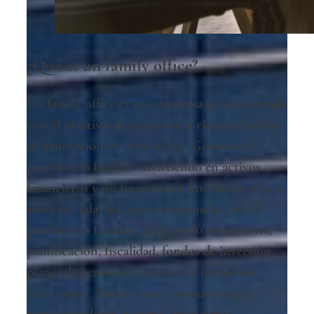
¿Qué es un family office?
Un family office es una empresa privada creada
con el objetivo de preservar la riqueza familiar
de generación en generación. Gestiona el
patrimonio familiar invirtiendo en activos
financieros y no financieros. Los family offices
abarcan todas las áreas relacionadas con el
patrimonio familiar, incluyendo inversiones,
planificación, fiscalidad, fondos de inversión,
planes de pensiones, gestión de inmuebles,
entre otros. Suelen estar compuestos por
administradores, asesores financieros,