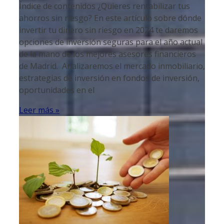
Índice de contenidos ¿Quieres rentabilizar tus
ahorros sin riesgo? En este artículo sobre dónde
invertir tu dinero sin riesgo en 2024 te daremos
opciones de inversión seguras para el año actual
de la mano de los mejores asesores financieros
de Madrid. Analizaremos el mercado inmobiliario,
estrategias de inversión en fondos de inversión,
oportunidades en el
Leer más »