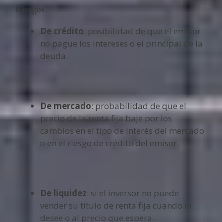
Riesgos
De crédito
: posibilidad de que el emisor
no pague los intereses o el principal de la
deuda.
De mercado
: probabilidad de que el
precio de la renta fija baje por los
cambios en el tipo de interés del mercado
o en el riesgo de crédito del emisor.
De liquidez
: si el inversor no puede
vender su título de renta fija cuando lo
desee o al precio que espera.