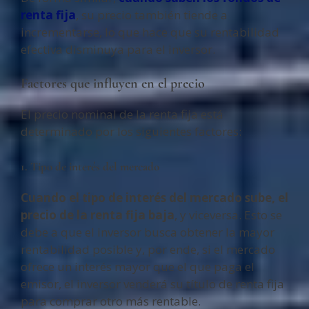
renta fija
, su precio también tiende a
incrementarse, lo que hace que su rentabilidad
efectiva disminuya para el inversor.
Factores que influyen en el precio
El precio nominal de la renta fija está
determinado por los siguientes factores:
1. Tipo de interés del mercado
Cuando el tipo de interés del mercado sube, el
precio de la renta fija baja
, y viceversa. Esto se
debe a que el inversor busca obtener la mayor
rentabilidad posible y, por ende, si el mercado
ofrece un interés mayor que el que paga el
emisor, el inversor venderá su título de renta fija
para comprar otro más rentable.