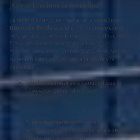
¿Cómo funciona la renta fija?
La renta fija funciona mediante la emisión de
títulos de deuda
que el emisor contrae con el
inversor. Estos títulos, también conocidos como
bonos
, se pueden comprar y vender en el
mercado secundario, donde fluctúan su precio y
su rentabilidad en función de la oferta y la
demanda.
El
valor nominal
es la cantidad que te
devolverán al final del plazo.
El
tipo de interés
determina la
rentabilidad que obtendrás, que a su vez
puede ser fijo o variable.