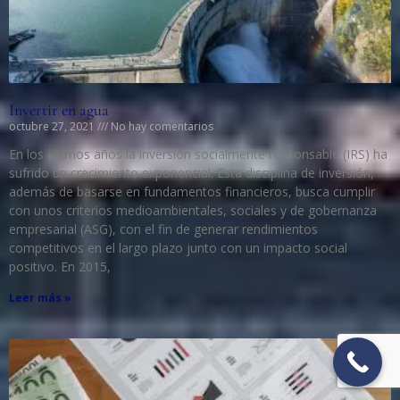
Invertir en agua
octubre 27, 2021
No hay comentarios
En los últimos años la inversión socialmente responsable (IRS) ha
sufrido un crecimiento exponencial. Esta disciplina de inversión,
además de basarse en fundamentos financieros, busca cumplir
con unos criterios medioambientales, sociales y de gobernanza
empresarial (ASG), con el fin de generar rendimientos
competitivos en el largo plazo junto con un impacto social
positivo. En 2015,
Leer más »