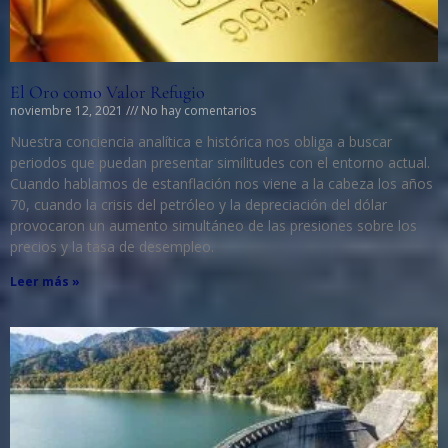
El Oro como Valor Refugio
noviembre 12, 2021
No hay comentarios
Nuestra conciencia analítica e histórica nos obliga a buscar
periodos que puedan presentar similitudes con el entorno actual.
Cuando hablamos de estanflación nos viene a la cabeza los años
70, cuando la crisis del petróleo y la depreciación del dólar
provocaron un aumento simultáneo de las presiones sobre los
precios y la tasa de desempleo.
Leer más »