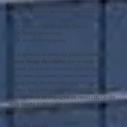
públicas
para financiar sus gastos o su deuda.
Algunos ejemplos de renta fija pública son:
Bonos y las letras del Tesoro
Bonos soberanos
Bonos municipales.
Por lo general, la renta fija pública tiene un
menor riesgo de crédito
que la renta fija
privada, ya que se considera que los Estados
tienen más capacidad para cumplir con sus
obligaciones. No obstante, esto no significa que
la renta fija pública sea segura al 100 %, puesto
que hay casos de impago o de reestructuración
de la deuda pública por parte de algunos
países.
Renta fija privada