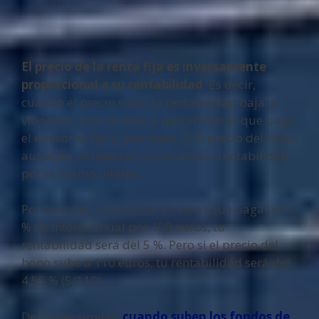
El precio de la renta fija es inversamente
proporcional a su rentabilidad
. Es decir,
cuando el precio sube, la rentabilidad baja, y
viceversa. Esto se debe a que el interés que paga
el emisor es fijo y, por tanto, si el precio del título
aumenta, el inversor recibe menos rentabilidad
por el mismo interés.
Por ejemplo, si compras un bono que paga un 5
% de interés anual por 100 euros, tu
rentabilidad será del 5 %. Pero si el precio del
bono sube a 110 euros, tu rentabilidad será del
4,55 % (5/110).
De forma similar,
cuando suben los fondos de