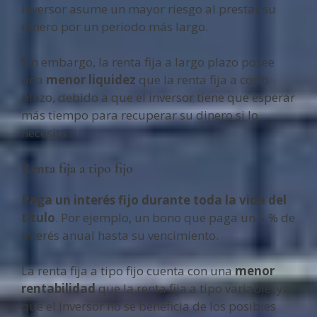
inversor asume un mayor riesgo al prestar su
dinero por un periodo más largo.
Sin embargo, la renta fija a largo plazo posee
una
menor liquidez
que la renta fija a corto
plazo, debido a que el inversor tiene que esperar
más tiempo para recuperar su dinero si lo
necesita.
Renta fija a tipo fijo
Paga un interés fijo durante toda la vida del
título
. Por ejemplo, un bono que paga un 5 % de
interés anual hasta su vencimiento.
La renta fija a tipo fijo cuenta con una
menor
rentabilidad
que la renta fija a tipo variable, ya
que el inversor no se beneficia de los posibles