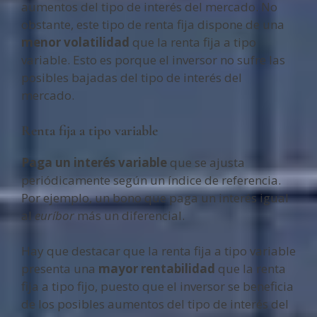
aumentos del tipo de interés del mercado. No
obstante, este tipo de renta fija dispone de una
menor volatilidad
que la renta fija a tipo
variable. Esto es porque el inversor no sufre las
posibles bajadas del tipo de interés del
mercado.
Renta fija a tipo variable
Paga un interés variable
que se ajusta
periódicamente según un índice de referencia.
Por ejemplo, un bono que paga un interés igual
al
euríbor
más un diferencial.
Hay que destacar que la renta fija a tipo variable
presenta una
mayor rentabilidad
que la renta
fija a tipo fijo, puesto que el inversor se beneficia
de los posibles aumentos del tipo de interés del