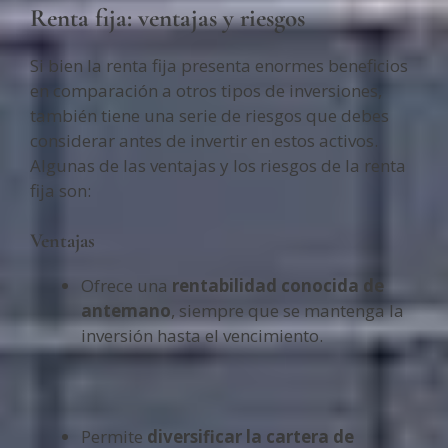
Renta fija: ventajas y riesgos
Si bien la renta fija presenta enormes beneficios
en comparación a otros tipos de inversiones,
también tiene una serie de riesgos que debes
considerar antes de invertir en estos activos.
Algunas de las ventajas y los riesgos de la renta
fija son:
Ventajas
Ofrece una
rentabilidad conocida de
antemano
, siempre que se mantenga la
inversión hasta el vencimiento.
Permite
diversificar la cartera de