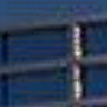
te conviertes en acreedor de la entidad emisora,
que se compromete a devolverte el capital
prestado más los intereses pactados.
A diferencia de la renta variable (como las
acciones), los rendimientos y el riesgo de la renta
fija son más predecibles, puesto que los pagos
están determinados de antemano. Sin embargo,
esto no significa que la renta fija sea una
inversión sin riesgo, ya que existen varios
factores que pueden afectar a su rentabilidad y
a su valor en el mercado.
Algunos
ejemplos de activos de renta fija
son:
Bonos y obligaciones
: son títulos de
deuda emitidos por entidades públicas o
privadas que prometen el pago de un