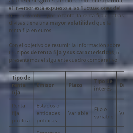
asume el riesgo de cambio. Como contrapartida,
el inversor está expuesto a las fluctuaciones del
tipo de cambio, por lo tanto, la renta fija en otras
divisas tiene una
mayor volatilidad
que la
renta fija en euros.
Con el objetivo de resumir la información sobre
los
tipos de renta fija y sus características
, te
presentamos el siguiente cuadro comparativo:
Tipo de
Tipo de
renta
Emisor
Plazo
Divis
interés
fija
Renta
Estados o
Fijo o
fija
entidades
Variable
Varia
variable
pública
públicas
Empresas