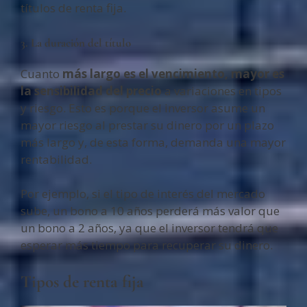
títulos de renta fija.
3. La duración del título
Cuanto
más largo es el vencimiento, mayor es
la sensibilidad del precio
a variaciones en tipos
y riesgo. Esto es porque el inversor asume un
mayor riesgo al prestar su dinero por un plazo
más largo y, de esta forma, demanda una mayor
rentabilidad.
Por ejemplo, si el tipo de interés del mercado
sube, un bono a 10 años perderá más valor que
un bono a 2 años, ya que el inversor tendrá que
esperar más tiempo para recuperar su dinero.
Tipos de renta fija