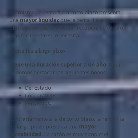
Así mismo, la renta fija a corto plazo presenta
una
mayor liquidez
que la renta fija a largo
plazo, dado que el inversor recupera su dinero
más fácilmente si lo necesita.
Renta fija a largo plazo
Tiene una duración superior a un año
. Aquí
podemos destacar los siguientes bonos:
Del Estado
Corporativos
Perpetuos.
Contrariamente a la de corto plazo, la renta fija
de largo plazo presenta una
mayor
rentabilidad
. La razón es muy simple: el