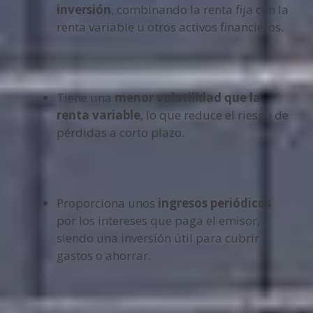
inversión
, combinando la renta fija con la
renta variable u otros activos financieros.
Tiene una
menor volatilidad que la
renta variable
, lo que reduce el riesgo de
pérdidas a corto plazo.
Proporciona unos
ingresos periódicos
por los intereses que paga el emisor,
siendo una inversión útil para cubrir
gastos o ahorrar.