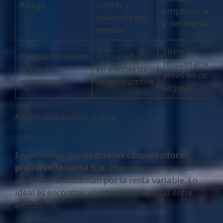
Riesgo
interés y
empresariales
solvencia del
y del mercado
emisor
Suele
Comportamiento
Activo refugio
recuperarse
según ciclo
en épocas de
antes en ciclos
económico
incertidumbre
alcistas
Fuente: elaboración propia
En definitiva, los
inversores conservadores
prefieren la renta fija
, mientras que los más
agresivos se decantan por la renta variable. Lo
ideal es encontrar un equilibrio óptimo entre
ambas.