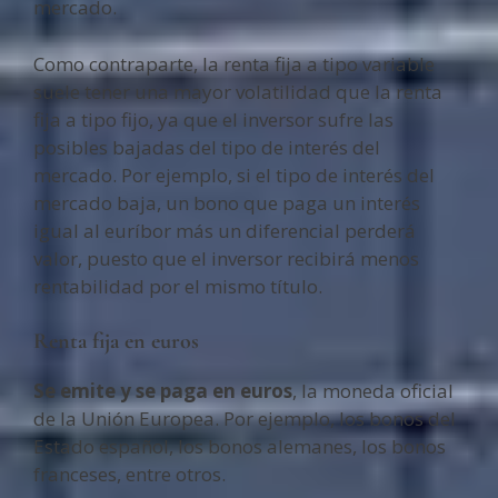
mercado.
Como contraparte, la renta fija a tipo variable
suele tener una mayor volatilidad que la renta
fija a tipo fijo, ya que el inversor sufre las
posibles bajadas del tipo de interés del
mercado. Por ejemplo, si el tipo de interés del
mercado baja, un bono que paga un interés
igual al euríbor más un diferencial perderá
valor, puesto que el inversor recibirá menos
rentabilidad por el mismo título.
Renta fija en euros
Se emite y se paga en euros
, la moneda oficial
de la Unión Europea. Por ejemplo, los bonos del
Estado español, los bonos alemanes, los bonos
franceses, entre otros.