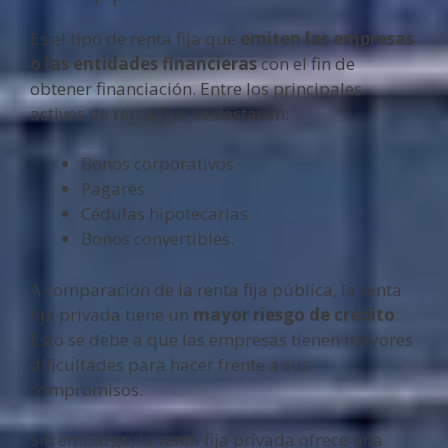
Es el tipo de renta fija que
emiten las empresas
o las entidades financieras
con el fin de
obtener financiación. Entre los principales
activos de renta fija, se destacan:
Bonos corporativos
Pagarés
Cédulas hipotecarias
Bonos convertibles.
A comparación de la renta fija pública, la renta
fija privada tiene un
mayor riesgo de crédito
.
Esto se debe a que las empresas tienen mayores
dificultades para hacer frente a sus
compromisos.
Sin embargo, la renta fija privada ofrece una