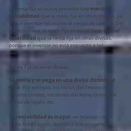
La renta fija en euros presenta una
menor
rentabilidad
que la renta fija en otras divisas, ya
que el inversor no asume el riesgo de cambio. De
igual manera, la renta fija en euros tiene
menor
volatilidad
que la renta fija en otras divisas,
porque el inversor no está expuesto a las
fluctuaciones del tipo de cambio.
Renta fija en otras divisas
Se emite y se paga en una divisa distinta al
euro
. Por ejemplo, los bonos del Tesoro de
Estados Unidos, los bonos del Reino Unido, los
bonos de Japón, etc.
Su
rentabilidad es mayor
, en relación con la
renta fija en euros, debido a que el inversor