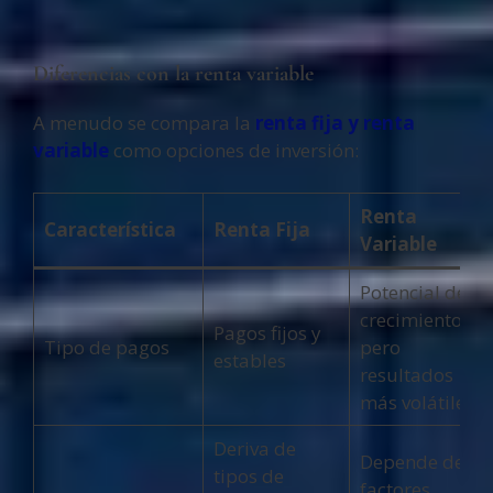
Diferencias con la renta variable
A menudo se compara la
renta fija y renta
variable
como opciones de inversión:
Renta
Característica
Renta Fija
Variable
Potencial de
crecimiento,
Pagos fijos y
Tipo de pagos
pero
estables
resultados
más volátiles
Deriva de
Depende de
tipos de
factores