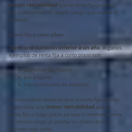
mayor rentabilidad
que la renta fija pública,
para compensar el mayor riesgo que asume el
inversor.
Renta fija a corto plazo
Tiene una duración inferior a un año
. Algunos
ejemplos de renta fija a corto plazo son:
Las letras del Tesoro
Los pagarés
Los certificados de depósito.
Es importante destacar que la renta fija a corto
plazo tiene una
menor rentabilidad
que la
renta fija a largo plazo, ya que el inversor asume
un menor riesgo al prestar su dinero por un
periodo más corto.