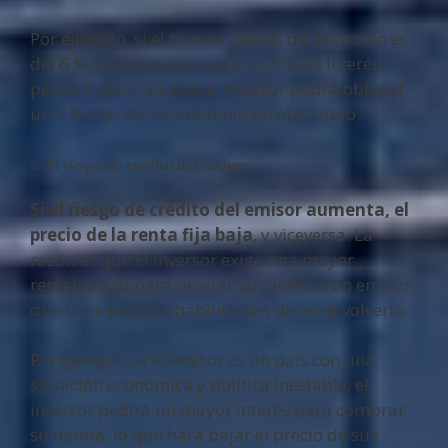
Por ejemplo, si el tipo de interés del mercado es
del 6 %, un bono que paga un 5 % de interés
perderá valor, ya que el inversor podrá obtener
un 1 % más de rentabilidad en otro título.
2. El riesgo de crédito del emisor
Si el riesgo de crédito del emisor aumenta, el
precio de la renta fija baja
, y viceversa. La
razón es que el inversor exige una mayor
rentabilidad para prestar su dinero a un emisor
que tiene más probabilidades de no devolverlo.
Por ejemplo, si el emisor es un país con una
situación económica y política inestable, el
inversor pedirá un mayor interés para comprar
su deuda, lo que hará bajar el precio de sus