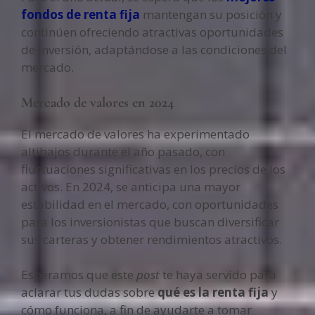
fondos de renta fija
mantengan su posición y
continúen ofreciendo atractivas oportunidades
de inversión, adaptándose a las condiciones del
mercado.
Mercado de valores en 2024
El mercado de valores ha experimentado
altibajos durante el año pasado, con
fluctuaciones significativas en los precios de los
activos. En 2024, se anticipa una mayor
estabilidad en el mercado, con oportunidades
para los inversionistas que buscan diversificar
sus carteras y obtener rendimientos atractivos.
Esperamos que este
post
te haya servido para
aclarar tus dudas sobre
qué es la renta fija
y
cómo funciona, a fin de ayudarte a tomar