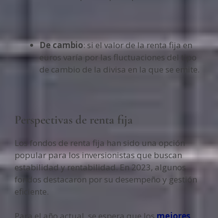
De cambio
: si el valor de la renta fija en
euros varía por las fluctuaciones del tipo
de cambio de la divisa en la que se emite.
Perspectivas de renta fija
Los fondos de renta fija han sido una opción
popular para los inversionistas que buscan
estabilidad y rentabilidad. En 2023, algunos
fondos destacaron por su desempeño y gestión
eficiente.
Para el año actual, se espera que los
mejores